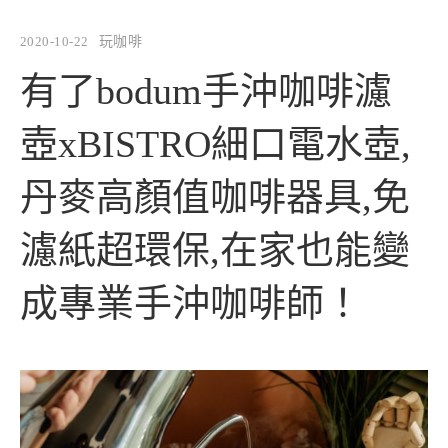
2020-10-22
玩咖啡
有了bodum手沖咖啡濾
壺xBISTRO細口電水壺,
丹麥高顏值咖啡器具,免
濾紙超環保,在家也能變
成專業手沖咖啡師！