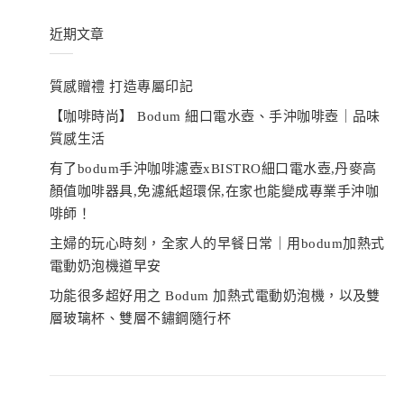
鍵
覽
字:
近期文章
質感贈禮 打造專屬印記
【咖啡時尚】 Bodum 細口電水壺、手沖咖啡壺｜品味
質感生活
有了bodum手沖咖啡濾壺xBISTRO細口電水壺,丹麥高
顏值咖啡器具,免濾紙超環保,在家也能變成專業手沖咖
啡師！
主婦的玩心時刻，全家人的早餐日常｜用bodum加熱式
電動奶泡機道早安
功能很多超好用之 Bodum 加熱式電動奶泡機，以及雙
層玻璃杯、雙層不鏽鋼隨行杯