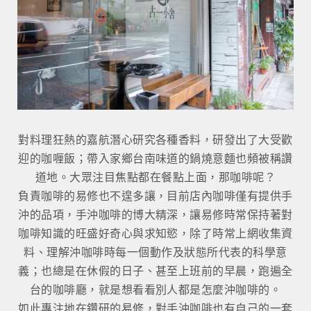
對料理狂熱的嘉航潛心研究各種香料，研發出了大受歡
迎的咖喱飯；帶入家鄉台南味道的鍋燒意麵也頻被稱讚
道地。大眾注目焦點都在餐點上面，那咖啡呢？
負責咖啡的易修也不遑多讓，目前店內咖啡僅有提供手
沖的品項，手沖咖啡的博大精深，讓易修時常保持著對
咖啡知識的旺盛好奇心與求知慾，除了時常上網收集資
料、理解沖咖啡時每一個動作及狀態所代表的科學意
義；也總是在休假的日子、甚至上班前的早晨，跑遍全
台的咖啡廳，就是想看看別人都是怎麼沖咖啡的。
如此專注地在鑽研的易修，對手沖咖啡也有自己的一套