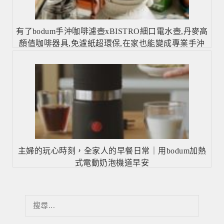
有了bodum手沖咖啡濾壺xBISTRO細口電水壺,丹麥高
顏值咖啡器具,免濾紙超環保,在家也能變成專業手沖
咖啡師！
主婦的玩心時刻，全家人的早餐日常｜用bodum加熱
式電動奶泡機道早安
搜
尋