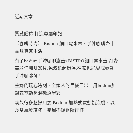
關
鍵
字:
近期文章
質感贈禮 打造專屬印記
【咖啡時尚】 Bodum 細口電水壺、手沖咖啡壺｜
品味質感生活
有了bodum手沖咖啡濾壺xBISTRO細口電水壺,丹麥
高顏值咖啡器具,免濾紙超環保,在家也能變成專業
手沖咖啡師！
主婦的玩心時刻，全家人的早餐日常｜用bodum加
熱式電動奶泡機道早安
功能很多超好用之 Bodum 加熱式電動奶泡機，以
及雙層玻璃杯、雙層不鏽鋼隨行杯