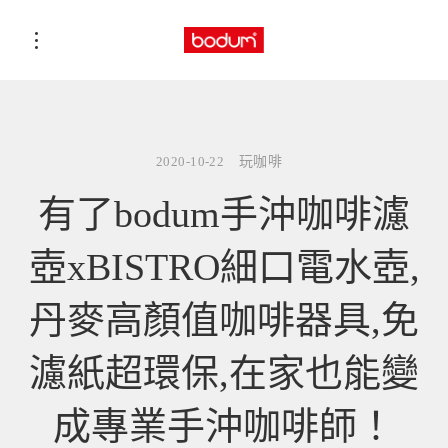
2020-10-22
玩咖啡
有了bodum手沖咖啡濾
壺xBISTRO細口電水壺,
丹麥高顏值咖啡器具,免
濾紙超環保,在家也能變
成專業手沖咖啡師！