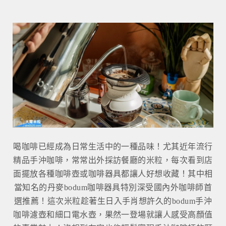
喝咖啡已經成為日常生活中的一種品味！尤其近年流行
精品手沖咖啡，常常出外採訪餐廳的米粒，每次看到店
面擺放各種咖啡壺或咖啡器具都讓人好想收藏！其中相
當知名的丹麥bodum咖啡器具特別深受國內外咖啡師首
選推薦！這次米粒趁著生日入手肖想許久的bodum手沖
咖啡濾壺和細口電水壺，果然一登場就讓人感受高顏值