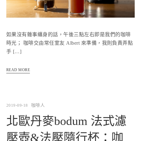
如果沒有雜事纏身的話，午後三點左右即是我們的咖啡
時光； 咖啡交由常任室友 Albert 來準備，我則負責弄點
手 […]
READ MORE
2019-09-18
咖啡人
北歐丹麥bodum 法式濾
壓壺&法壓隨行杯：咖