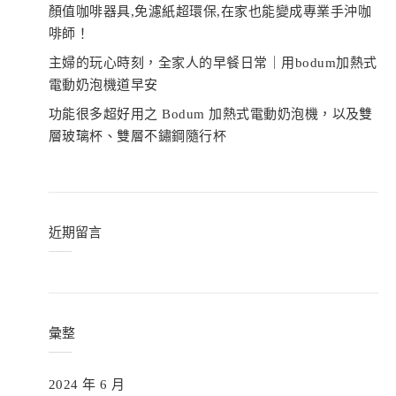
顏值咖啡器具,免濾紙超環保,在家也能變成專業手沖咖
啡師！
主婦的玩心時刻，全家人的早餐日常｜用bodum加熱式
電動奶泡機道早安
功能很多超好用之 Bodum 加熱式電動奶泡機，以及雙
層玻璃杯、雙層不鏽鋼隨行杯
近期留言
彙整
2024 年 6 月