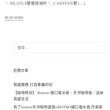
＼ PILATUS雙層玻璃杯 ＼ CANTEEN雙 […]
READ MORE
搜
尋
關
鍵
字:
近期文章
質感贈禮 打造專屬印記
【咖啡時尚】 Bodum 細口電水壺、手沖咖啡壺｜品味
質感生活
有了bodum手沖咖啡濾壺xBISTRO細口電水壺,丹麥高