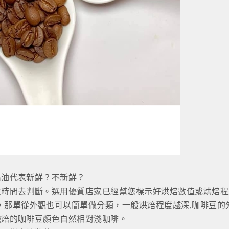
出油代表新鮮？不新鮮？
放時間去判斷。選用優質店家已經幫您標示好烘焙數值或烘焙程
，那單從外觀也可以簡單做分類，一般烘焙程度越深,咖啡豆的
淺焙的咖啡豆顏色自然相對淺咖啡。