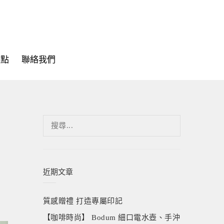
據點
聯絡我們
搜
尋
關
鍵
字:
近期文章
質感贈禮 打造專屬印記
【咖啡時尚】 Bodum 細口電水壺、手沖