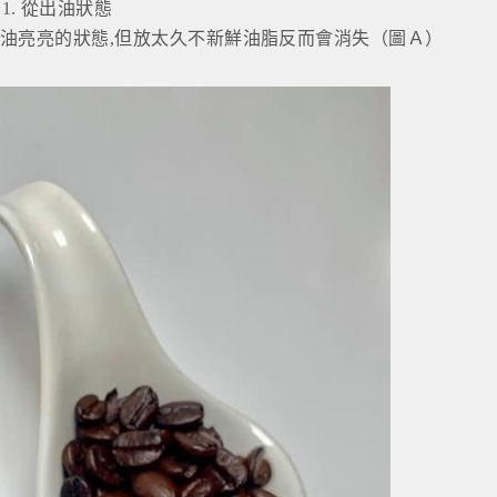
1. 從出油狀態
油亮亮的狀態,但放太久不新鮮油脂反而會消失（圖Ａ）