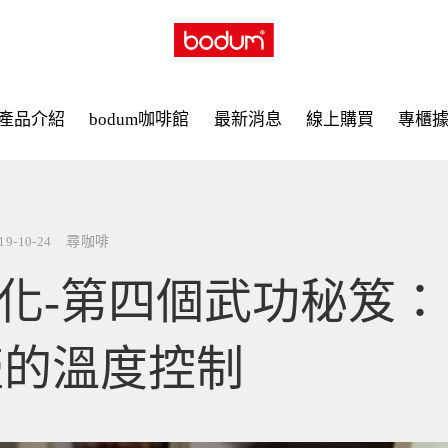
產品介紹
bodum咖啡館
最新消息
線上購買
專櫃
19-10-24
尋咖啡
化-第四個武功秘笈：
壺的溫度控制