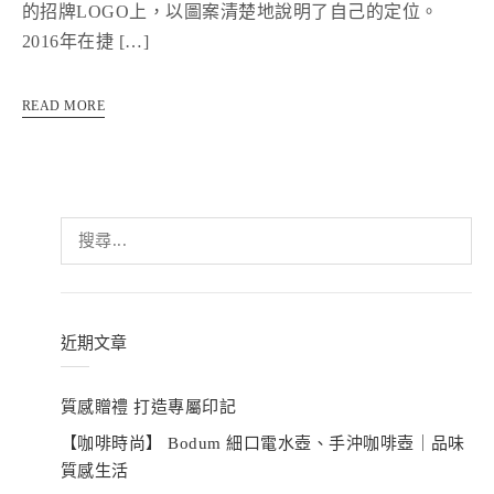
的招牌LOGO上，以圖案清楚地說明了自己的定位。
2016年在捷 […]
READ MORE
搜
尋
關
鍵
字:
近期文章
質感贈禮 打造專屬印記
【咖啡時尚】 Bodum 細口電水壺、手沖咖啡壺｜品味
質感生活