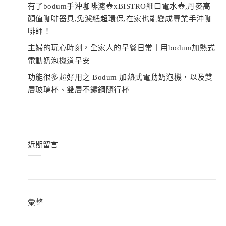
有了bodum手沖咖啡濾壺xBISTRO細口電水壺,丹麥高
顏值咖啡器具,免濾紙超環保,在家也能變成專業手沖咖
啡師！
主婦的玩心時刻，全家人的早餐日常｜用bodum加熱式
電動奶泡機道早安
功能很多超好用之 Bodum 加熱式電動奶泡機，以及雙
層玻璃杯、雙層不鏽鋼隨行杯
近期留言
彙整