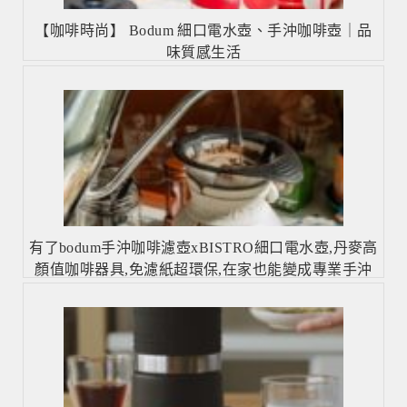
【咖啡時尚】 Bodum 細口電水壺、手沖咖啡壺｜品
味質感生活
有了bodum手沖咖啡濾壺xBISTRO細口電水壺,丹麥高
顏值咖啡器具,免濾紙超環保,在家也能變成專業手沖
咖啡師！