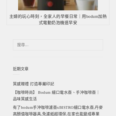
主婦的玩心時刻，全家人的早餐日常｜用bodum加熱
式電動奶泡機道早安
搜
尋
關
鍵
字:
近期文章
質感贈禮 打造專屬印記
【咖啡時尚】 Bodum 細口電水壺、手沖咖啡壺｜
品味質感生活
有了bodum手沖咖啡濾壺xBISTRO細口電水壺,丹麥
高顏值咖啡器具,免濾紙超環保,在家也能變成專業