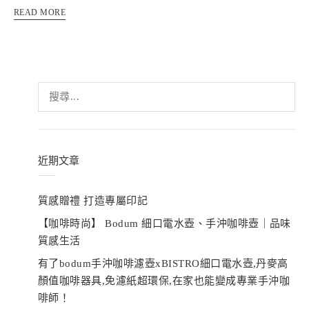
READ MORE
搜
尋
關
鍵
字:
近期文章
質感贈禮 打造專屬印記
【咖啡時尚】 Bodum 細口電水壺、手沖咖啡壺｜品味
質感生活
有了bodum手沖咖啡濾壺xBISTRO細口電水壺,丹麥高
顏值咖啡器具,免濾紙超環保,在家也能變成專業手沖咖
啡師！