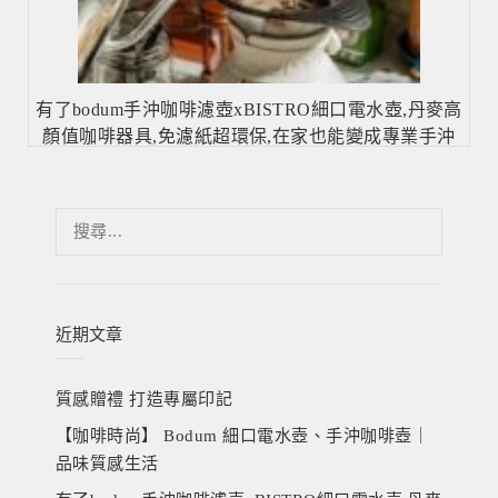
有了bodum手沖咖啡濾壺xBISTRO細口電水壺,丹麥高
顏值咖啡器具,免濾紙超環保,在家也能變成專業手沖
咖啡師！
搜
尋
關
鍵
字:
近期文章
質感贈禮 打造專屬印記
【咖啡時尚】 Bodum 細口電水壺、手沖咖啡壺｜
品味質感生活