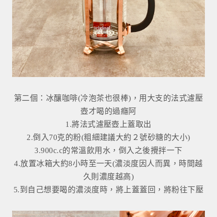
第二個：冰釀咖啡(冷泡茶也很棒)，用大支的法式濾壓
壺才喝的過癮阿
1.將法式濾壓壺上蓋取出
2.倒入70克的粉(粗細建議大約２號砂糖的大小)
3.900c.c的常溫飲用水，倒入之後攪拌一下
4.放置冰箱大約8小時至一天(濃淡度因人而異，時間越
久則濃度越高)
5.到自己想要喝的濃淡度時，將上蓋蓋回，將粉往下壓