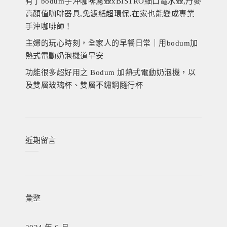
有了bodum手沖咖啡濾壺xBISTRO細口電水壺,丹麥
高顏值咖啡器具,免濾紙超環保,在家也能變成專業
手沖咖啡師！
主婦的玩心時刻，全家人的早餐日常｜用bodum加
熱式電動奶泡機道早安
功能很多超好用之 Bodum 加熱式電動奶泡機，以
及雙層玻璃杯、雙層不鏽鋼隨行杯
近期留言
彙整