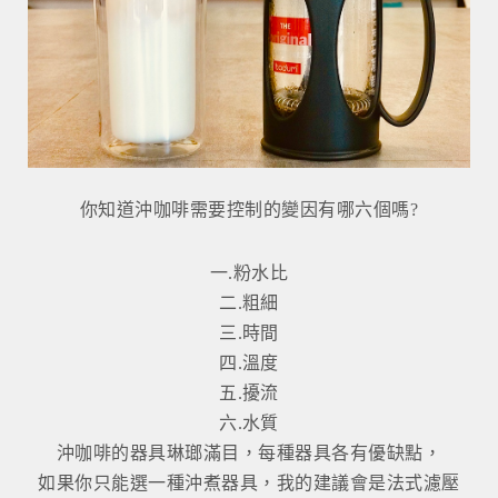
你知道沖咖啡需要控制的變因有哪六個嗎?
一.粉水比
二.粗細
三.時間
四.溫度
五.擾流
六.水質
沖咖啡的器具琳瑯滿目，每種器具各有優缺點，
如果你只能選一種沖煮器具，我的建議會是法式濾壓