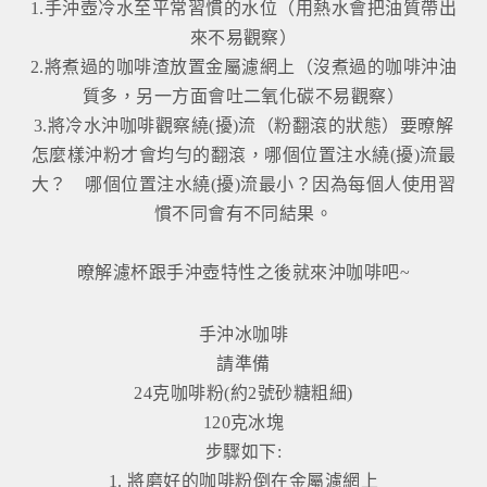
1.手沖壺冷水至平常習慣的水位（用熱水會把油質帶出
來不易觀察）
2.將煮過的咖啡渣放置金屬濾網上（沒煮過的咖啡沖油
質多，另一方面會吐二氧化碳不易觀察）
3.將冷水沖咖啡觀察繞(擾)流（粉翻滾的狀態）要暸解
怎麼樣沖粉才會均勻的翻滾，哪個位置注水繞(擾)流最
大？ 哪個位置注水繞(擾)流最小？因為每個人使用習
慣不同會有不同結果。
暸解濾杯跟手沖壺特性之後就來沖咖啡吧~
手沖冰咖啡
請準備
24克咖啡粉(約2號砂糖粗細)
120克冰塊
步驟如下:
1. 將磨好的咖啡粉倒在金屬濾網上