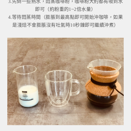
3.先倒一些熱水，悶蒸咖啡粉，咖啡粉大約都有吸到水
即可（約粉重的1~2倍水量）
4.等待悶蒸時間（膨脹到最高點即可開始沖咖啡，如果
是淺焙不會膨脹沒有吐氣時10秒鐘即可繼續沖煮）