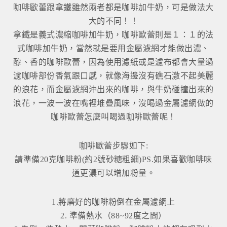
咖啡歐蕾跟拿鐵雖然兩者都是咖啡加牛奶，可是做法大
大的不同！！
拿鐵是義式濃縮咖啡加牛奶，咖啡歐蕾則是１：１的法
式咖啡加牛奶，當然就是要用金屬濾網才能做出濃、
醇、香的咖啡歐蕾，因為使用濾紙或是濾布都會大量過
濾咖啡部份香氣跟口感，就像海邊沒有礁石激不起美麗
的浪花，而金屬濾網沖出來的咖啡，與牛奶碰撞出來的
浪花，一波一波在嘴裡堆疊風味，沒喝過金屬濾網做的
咖啡歐蕾怎麼叫喝過咖啡歐蕾呢！
咖啡歐蕾步驟如下:
請準備20克咖啡粉(約2號砂糖粗細)PS.如果喜歡咖啡味
道更濃可以增加粉量。
1.將磨好的咖啡粉倒在金屬濾網上
2. 準備熱水（88~92度之間）