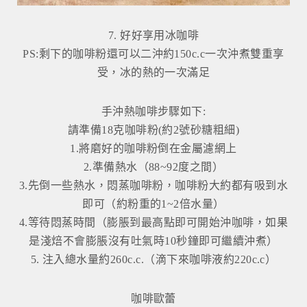
7. 好好享用冰咖啡
PS:剩下的咖啡粉還可以二沖約150c.c一次沖煮雙重享
受，冰的熱的一次滿足
手沖熱咖啡步驟如下:
請準備18克咖啡粉(約2號砂糖粗細)
1.將磨好的咖啡粉倒在金屬濾網上
2.準備熱水（88~92度之間）
3.先倒一些熱水，悶蒸咖啡粉，咖啡粉大約都有吸到水
即可（約粉重的1~2倍水量）
4.等待悶蒸時間（膨脹到最高點即可開始沖咖啡，如果
是淺焙不會膨脹沒有吐氣時10秒鐘即可繼續沖煮）
5. 注入總水量約260c.c.（滴下來咖啡液約220c.c）
咖啡歐蕾