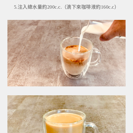
5.注入總水量約200c.c.（滴下來咖啡液約160c.c）