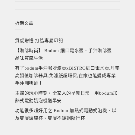
關
鍵
字:
近期文章
質感贈禮 打造專屬印記
【咖啡時尚】 Bodum 細口電水壺、手沖咖啡壺｜
品味質感生活
有了bodum手沖咖啡濾壺xBISTRO細口電水壺,丹麥
高顏值咖啡器具,免濾紙超環保,在家也能變成專業
手沖咖啡師！
主婦的玩心時刻，全家人的早餐日常｜用bodum加
熱式電動奶泡機道早安
功能很多超好用之 Bodum 加熱式電動奶泡機，以
及雙層玻璃杯、雙層不鏽鋼隨行杯