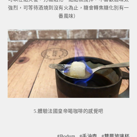
強烈，可等待酒燒到沒有火為止，糖會轉焦糖化別有一
番風味）
5.體驗法國皇帝喝咖啡的感覺吧
Bodum
手沖壺
雙層玻璃杯