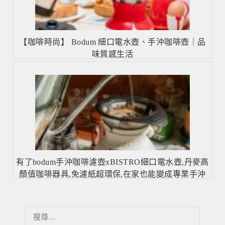
【咖啡時尚】 Bodum 細口電水壺、手沖咖啡壺｜品
味質感生活
有了bodum手沖咖啡濾壺xBISTRO細口電水壺,丹麥高
顏值咖啡器具,免濾紙超環保,在家也能變成專業手沖
咖啡師！
搜
尋