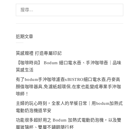
搜
尋
關
鍵
字:
近期文章
質感贈禮 打造專屬印記
【咖啡時尚】 Bodum 細口電水壺、手沖咖啡壺｜品味
質感生活
有了bodum手沖咖啡濾壺xBISTRO細口電水壺,丹麥高
顏值咖啡器具,免濾紙超環保,在家也能變成專業手沖咖
啡師！
主婦的玩心時刻，全家人的早餐日常｜用bodum加熱式
電動奶泡機道早安
功能很多超好用之 Bodum 加熱式電動奶泡機，以及雙
層玻璃杯、雙層不鏽鋼隨行杯