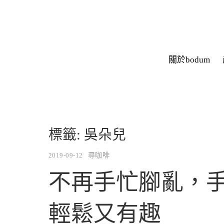
關於bodum
標籤:
吳朵兒
2019-09-12
尋咖啡
不再手忙腳亂，
輕鬆又有趣