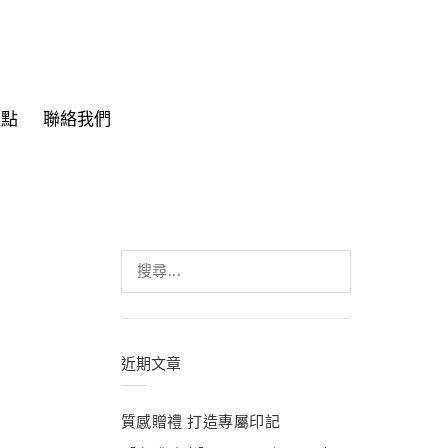
據點
聯絡我們
搜
尋
關
鍵
字:
近期文章
質感贈禮 打造專屬印記