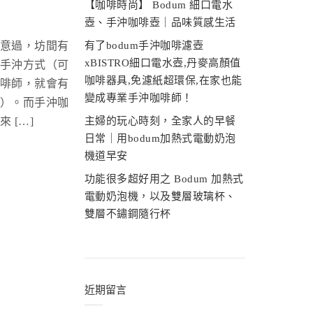
【咖啡時尚】 Bodum 細口電水
壺、手沖咖啡壺｜品味質感生活
意過，坊間有
有了bodum手沖咖啡濾壺
xBISTRO細口電水壺,丹麥高顏值
手沖方式（可
咖啡器具,免濾紙超環保,在家也能
啡師，就會有
變成專業手沖咖啡師！
）。而手沖咖
 […]
主婦的玩心時刻，全家人的早餐
日常｜用bodum加熱式電動奶泡
機道早安
功能很多超好用之 Bodum 加熱式
電動奶泡機，以及雙層玻璃杯、
雙層不鏽鋼隨行杯
近期留言