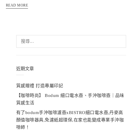
READ MORE
搜
尋
關
鍵
字:
近期文章
質感贈禮 打造專屬印記
【咖啡時尚】 Bodum 細口電水壺、手沖咖啡壺｜品味
質感生活
有了bodum手沖咖啡濾壺xBISTRO細口電水壺,丹麥高
顏值咖啡器具,免濾紙超環保,在家也能變成專業手沖咖
啡師！