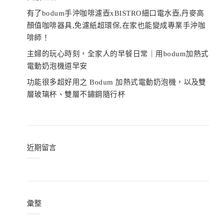
有了bodum手沖咖啡濾壺xBISTRO細口電水壺,丹麥高
顏值咖啡器具,免濾紙超環保,在家也能變成專業手沖咖
啡師！
主婦的玩心時刻，全家人的早餐日常｜用bodum加熱式
電動奶泡機道早安
功能很多超好用之 Bodum 加熱式電動奶泡機，以及雙
層玻璃杯、雙層不鏽鋼隨行杯
近期留言
彙整