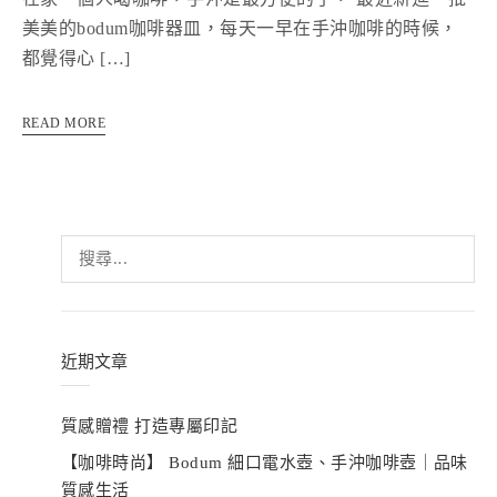
美美的bodum咖啡器皿，每天一早在手沖咖啡的時候，
都覺得心 […]
READ MORE
搜
尋
關
鍵
字:
近期文章
質感贈禮 打造專屬印記
【咖啡時尚】 Bodum 細口電水壺、手沖咖啡壺｜品味
質感生活