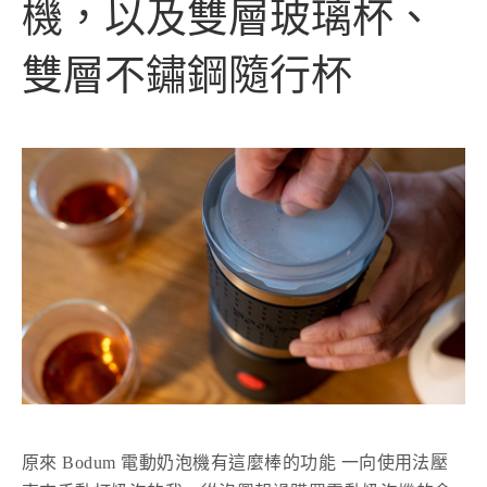
機，以及雙層玻璃杯、
雙層不鏽鋼隨行杯
原來 Bodum 電動奶泡機有這麼棒的功能 一向使用法壓