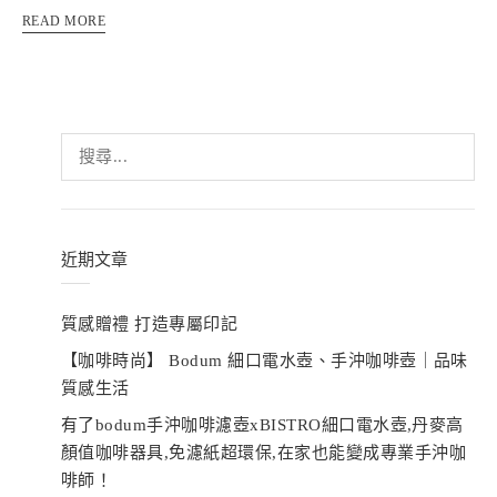
READ MORE
搜
尋
關
鍵
字:
近期文章
質感贈禮 打造專屬印記
【咖啡時尚】 Bodum 細口電水壺、手沖咖啡壺｜品味
質感生活
有了bodum手沖咖啡濾壺xBISTRO細口電水壺,丹麥高
顏值咖啡器具,免濾紙超環保,在家也能變成專業手沖咖
啡師！