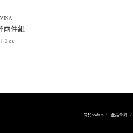
AVINA
杯兩件組
 l, 3 oz
關於bodum
產品介紹