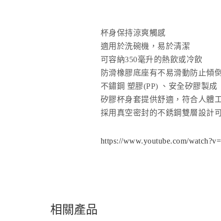
杯身保持涼爽觸感
適用於洗碗機，易於清潔
可容納350毫升的熱飲或冷飲
防滑橡膠底座有不易滑動防止傾
不鏽鋼 塑膠(PP) 、安全矽膠製成
矽膠杯身套提供舒適，符合人體
採用真空密封的不銹鋼雙層設計
https://www.youtube.com/watch?
相關產品