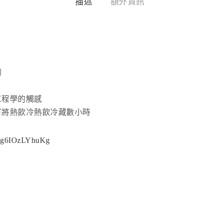
描述
額外資訊
倒
工程學的觸感
可將熱飲冷熱飲冷藏數小時
v=g6IOzLYhuKg