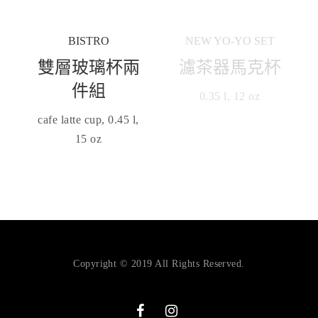
BISTRO
NEW YO-YO SET
雙層玻璃杯兩
濾茶器馬克杯
件組
0.35 l, 12 oz
cafe latte cup, 0.45 l,
15 oz
Copyright © 2019 All Rights Reserved.